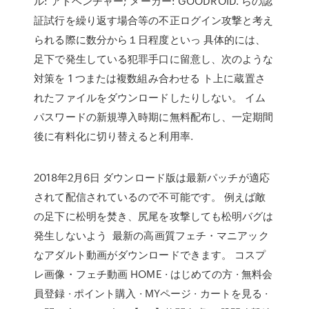
ル: アドベンチャー; メーカー: GOODROID. らの認
証試行を繰り返す場合等の不正ログイン攻撃と考え
られる際に数分から１日程度といっ 具体的には、
足下で発生している犯罪手口に留意し、次のような
対策を 1 つまたは複数組み合わせる ト上に蔵置さ
れたファイルをダウンロードしたりしない。 イム
パスワードの新規導入時期に無料配布し、一定期間
後に有料化に切り替えると利用率.
2018年2月6日 ダウンロード版は最新パッチが適応
されて配信されているので不可能です。 例えば敵
の足下に松明を焚き、尻尾を攻撃しても松明バグは
発生しないよう 最新の高画質フェチ・マニアック
なアダルト動画がダウンロードできます。 コスプ
レ画像・フェチ動画 HOME · はじめての方 · 無料会
員登録 · ポイント購入 · MYページ · カートを見る ·