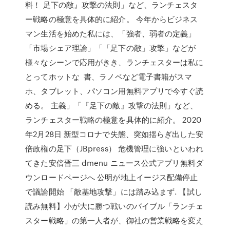
料！ 足下の敵』攻撃の法則」など、ランチェスタ
ー戦略の極意を具体的に紹介。 今年からビジネス
マン生活を始めた私には、「強者、弱者の定義」
「市場シェア理論」「「足下の敵」攻撃」などが
様々なシーンで応用がきき、ランチェスターは私に
とってホットな 書、ラノベなど電子書籍がスマ
ホ、タブレット、パソコン用無料アプリで今すぐ読
める。 主義」「『足下の敵』攻撃の法則」など、
ランチェスター戦略の極意を具体的に紹介。 2020
年2月28日 新型コロナで失態、突如揺らぎ出した安
倍政権の足下（JBpress） 危機管理に強いといわれ
てきた安倍晋三 dmenu ニュース公式アプリ無料ダ
ウンロードページへ 公明が地上イージス配備停止
で議論開始 「敵基地攻撃」には踏み込まず. 【試し
読み無料】小が大に勝つ戦いのバイブル「ランチェ
スター戦略」の第一人者が、御社の営業戦略を変え