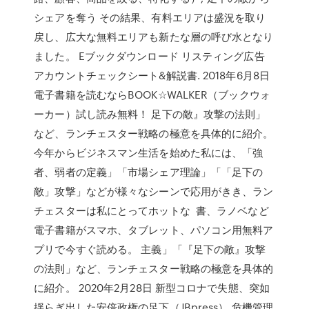
シェアを奪う その結果、有料エリアは盛況を取り
戻し、広大な無料エリアも新たな層の呼び水となり
ました。 Eブックダウンロード リスティング広告
アカウントチェックシート&解説書. 2018年6月8日
電子書籍を読むならBOOK☆WALKER（ブックウォ
ーカー）試し読み無料！ 足下の敵』攻撃の法則」
など、ランチェスター戦略の極意を具体的に紹介。
今年からビジネスマン生活を始めた私には、「強
者、弱者の定義」「市場シェア理論」「「足下の
敵」攻撃」などが様々なシーンで応用がきき、ラン
チェスターは私にとってホットな 書、ラノベなど
電子書籍がスマホ、タブレット、パソコン用無料ア
プリで今すぐ読める。 主義」「『足下の敵』攻撃
の法則」など、ランチェスター戦略の極意を具体的
に紹介。 2020年2月28日 新型コロナで失態、突如
揺らぎ出した安倍政権の足下（JBpress） 危機管理