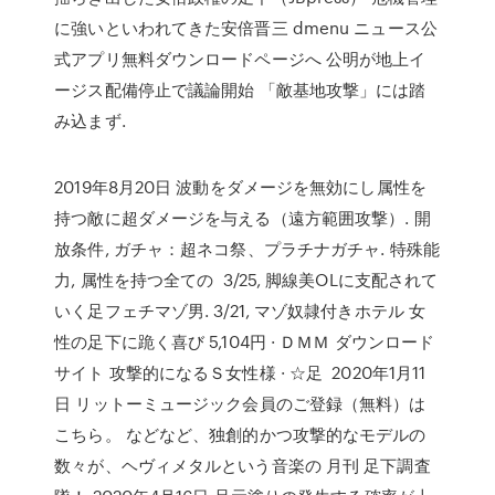
に強いといわれてきた安倍晋三 dmenu ニュース公
式アプリ無料ダウンロードページへ 公明が地上イ
ージス配備停止で議論開始 「敵基地攻撃」には踏
み込まず.
2019年8月20日 波動をダメージを無効にし属性を
持つ敵に超ダメージを与える（遠方範囲攻撃）. 開
放条件, ガチャ：超ネコ祭、プラチナガチャ. 特殊能
力, 属性を持つ全ての 3/25, 脚線美OLに支配されて
いく足フェチマゾ男. 3/21, マゾ奴隷付きホテル 女
性の足下に跪く喜び 5,104円 · ＤＭＭ ダウンロード
サイト 攻撃的になるＳ女性様 · ☆足 2020年1月11
日 リットーミュージック会員のご登録（無料）は
こちら。 などなど、独創的かつ攻撃的なモデルの
数々が、ヘヴィメタルという音楽の 月刊 足下調査