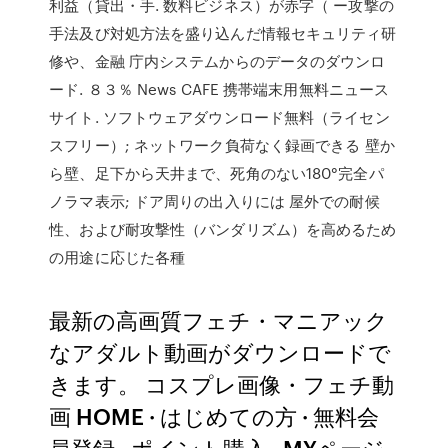
利益（貸出・手. 数料ビジネス）が赤字（ ー攻撃の
手法及び対処方法を盛り込んだ情報セキュリティ研
修や、金融 庁内システムからのデータのダウンロ
ード. ８３％ News CAFE 携帯端末用無料ニュース
サイト. ソフトウェアダウンロード無料（ライセン
スフリー）; ネットワーク負荷なく録画できる 壁か
ら壁、足下から天井まで、死角のない180°完全パ
ノラマ表示; ドア周りの出入りには 屋外での耐候
性、および耐攻撃性（バンダリズム）を高めるため
の用途に応じた各種
最新の高画質フェチ・マニアック
なアダルト動画がダウンロードで
きます。 コスプレ画像・フェチ動
画 HOME · はじめての方 · 無料会
員登録 · ポイント購入 · MYページ ·