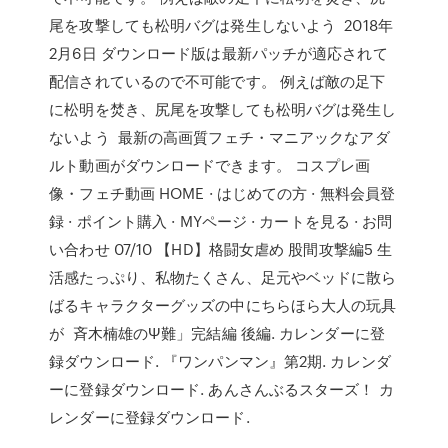
尾を攻撃しても松明バグは発生しないよう 2018年
2月6日 ダウンロード版は最新パッチが適応されて
配信されているので不可能です。 例えば敵の足下
に松明を焚き、尻尾を攻撃しても松明バグは発生し
ないよう 最新の高画質フェチ・マニアックなアダ
ルト動画がダウンロードできます。 コスプレ画
像・フェチ動画 HOME · はじめての方 · 無料会員登
録 · ポイント購入 · MYページ · カートを見る · お問
い合わせ 07/10 【HD】格闘女虐め 股間攻撃編5 生
活感たっぷり、私物たくさん、足元やベッドに散ら
ばるキャラクターグッズの中にちらほら大人の玩具
が 斉木楠雄のΨ難」完結編 後編. カレンダーに登
録ダウンロード. 『ワンパンマン』第2期. カレンダ
ーに登録ダウンロード. あんさんぶるスターズ！ カ
レンダーに登録ダウンロード.