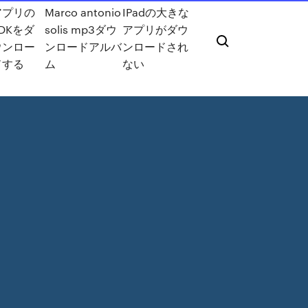
アプリの
Marco antonio
IPadの大きな
DKをダ
solis mp3ダウ
アプリがダウ
ウンロー
ンロードアルバ
ンロードされ
ドする
ム
ない