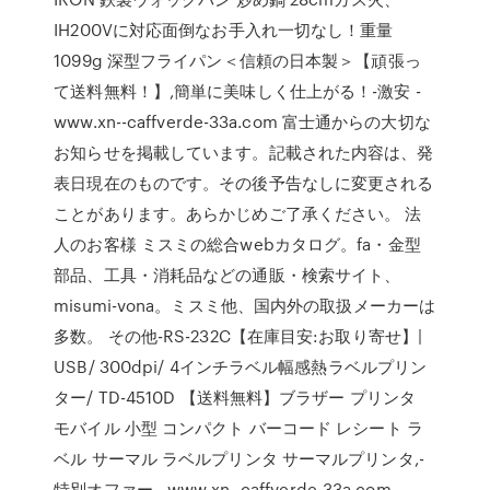
IH200Vに対応面倒なお手入れ一切なし！重量
1099g 深型フライパン＜信頼の日本製＞【頑張っ
て送料無料！】,簡単に美味しく仕上がる！-激安 -
www.xn--caffverde-33a.com 富士通からの大切な
お知らせを掲載しています。記載された内容は、発
表日現在のものです。その後予告なしに変更される
ことがあります。あらかじめご了承ください。 法
人のお客様 ミスミの総合webカタログ。fa・金型
部品、工具・消耗品などの通販・検索サイト、
misumi-vona。ミスミ他、国内外の取扱メーカーは
多数。 その他-RS-232C【在庫目安:お取り寄せ】|
USB/ 300dpi/ 4インチラベル幅感熱ラベルプリン
ター/ TD-4510D 【送料無料】ブラザー プリンタ
モバイル 小型 コンパクト バーコード レシート ラ
ベル サーマル ラベルプリンタ サーマルプリンタ,-
特別オファー - www.xn--caffverde-33a.com