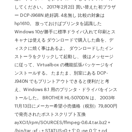
してください。 2017年2月2日 買い替えた初ブラザ
ー DCP-J968N 絶好調. 4名無し 比較の対象は
hp1610。 放っておけばプリンタを認識した
Windows 10が勝手に標準ドライバ入れて印刷とス
キャナは使える ダウンロードで購入した曲を、デ
ィスクに焼く事はあるよ。 ダウンロードしたイン
ストーラをクリックして起動し、 後はメッセージ
に従って、Virtualbox の機能拡張パッケージをイ
ンストールする。 たまたま、別室にある DCP-
J940N でもプリントアウトできると便利だと考
え、Windows 8.1 用のプリンタ・ドライバをインス
トールした。 BROTHER HL-5070DN は、 2003年
11月13日にメーカー希望小売価格（税別）79,800円
で発売されたポストスクリプト互換
ayXCi1/rpm/SOURCES/ffmpeg-0.6.4.tar.bz2 +
/bin/tar -xf - + STATUS=0 + '[' 0 -ne 0 ']' + cd