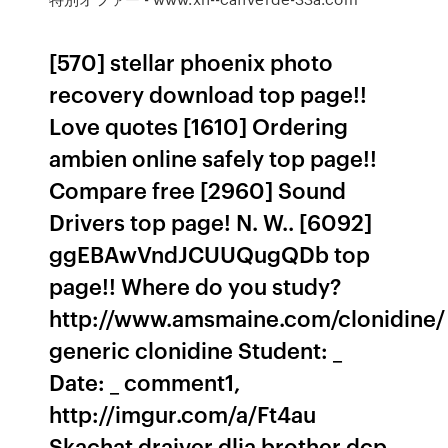
[570] stellar phoenix photo
recovery download top page!!
Love quotes [1610] Ordering
ambien online safely top page!!
Compare free [2960] Sound
Drivers top page! N. W.. [6092]
ggEBAwVndJCUUQugQDb top
page!! Where do you study?
http://www.amsmaine.com/clonidine/
generic clonidine Student: _
Date: _ comment1,
http://imgur.com/a/Ft4au
Skachat draiver dlia brother dcp